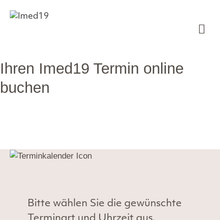
Zum
Inhalt
springen
Me
Ihren Imed19 Termin online
buchen
Bitte wählen Sie die gewünschte
Terminart und Uhrzeit aus.